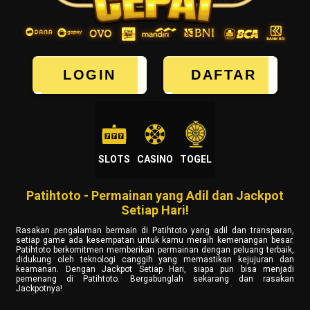
LOGIN
DAFTAR
SLOTS
CASINO
TOGEL
Patihtoto - Permainan yang Adil dan Jackpot
Setiap Hari!
Rasakan pengalaman bermain di Patihtoto yang adil dan transparan,
setiap game ada kesempatan untuk kamu meraih kemenangan besar.
Patihtoto berkomitmen memberikan permainan dengan peluang terbaik,
didukung oleh teknologi canggih yang memastikan kejujuran dan
keamanan. Dengan Jackpot Setiap Hari, siapa pun bisa menjadi
pemenang di Patihtoto. Bergabunglah sekarang dan rasakan
Jackpotnya!